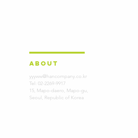
ABOUT
yyyww@hancompany.co.kr
Tel: 02-2269-9917
15, Mapo-daero, Mapo-gu,
Seoul, Republic of Korea
Copyright ⓒ 2024. HAN Company Co., Ltd. All Rights Reserved.